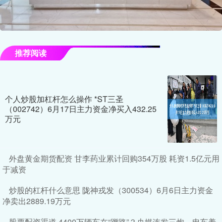
推荐阅读
个人炒股加杠杆怎么操作 *ST三圣
（002742）6月17日主力资金净买入432.25
万元
外盘黄金期货配资 甘李药业累计回购354万股 耗资1.5亿元用
于减资
炒股的杠杆什么意思 陇神戎发（300534）6月6日主力资金
净卖出2889.19万元
股票配资渠道 4400万辆车在“蹭路”？央媒连发三炮，电车养