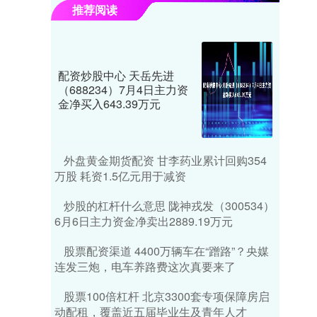
推荐阅读
配资炒股中心 天岳先进
（688234）7月4日主力资
金净买入643.39万元
外盘黄金期货配资 甘李药业累计回购354
万股 耗资1.5亿元用于减资
炒股的杠杆什么意思 陇神戎发（300534）
6月6日主力资金净卖出2889.19万元
股票配资渠道 4400万辆车在“蹭路”？央媒
连发三炮，电车养路费这次真要来了
股票100倍杠杆 北京3300套专项保障房启
动配租，覆盖近五届毕业生及青年人才