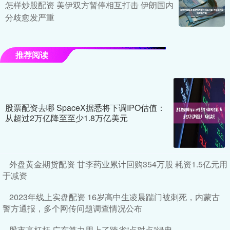
怎样炒股配资 美伊双方暂停相互打击 伊朗国内
分歧愈发严重
推荐阅读
股票配资去哪 SpaceX据悉将下调IPO估值：
从超过2万亿降至至少1.8万亿美元
外盘黄金期货配资 甘李药业累计回购354万股 耗资1.5亿元用
于减资
2023年线上实盘配资 16岁高中生凌晨踹门被刺死，内蒙古
警方通报，多个网传问题调查情况公布
股市高杠杆 广东算力用上了跨省“点对点”绿电