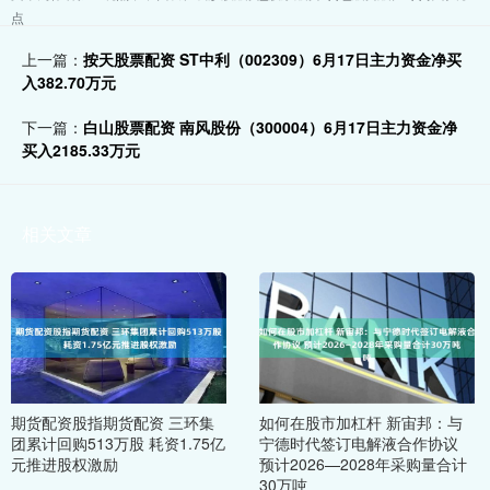
点
上一篇：
按天股票配资 ST中利（002309）6月17日主力资金净买
入382.70万元
下一篇：
白山股票配资 南风股份（300004）6月17日主力资金净
买入2185.33万元
相关文章
期货配资股指期货配资 三环集
如何在股市加杠杆 新宙邦：与
团累计回购513万股 耗资1.75亿
宁德时代签订电解液合作协议
元推进股权激励
预计2026—2028年采购量合计
30万吨