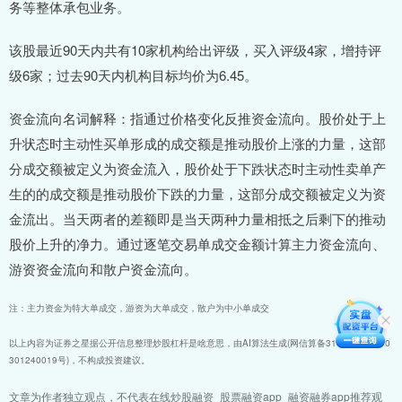
务等整体承包业务。
该股最近90天内共有10家机构给出评级，买入评级4家，增持评
级6家；过去90天内机构目标均价为6.45。
资金流向名词解释：指通过价格变化反推资金流向。股价处于上
升状态时主动性买单形成的成交额是推动股价上涨的力量，这部
分成交额被定义为资金流入，股价处于下跌状态时主动性卖单产
生的的成交额是推动股价下跌的力量，这部分成交额被定义为资
金流出。当天两者的差额即是当天两种力量相抵之后剩下的推动
股价上升的净力。通过逐笔交易单成交金额计算主力资金流向、
游资资金流向和散户资金流向。
注：主力资金为特大单成交，游资为大单成交，散户为中小单成交
以上内容为证券之星据公开信息整理炒股杠杆是啥意思，由AI算法生成(网信算备310104345710
301240019号)，不构成投资建议。
文章为作者独立观点，不代表在线炒股融资_股票融资app_融资融券app推荐观