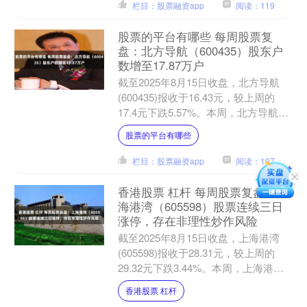
栏目：股票融资app
阅读：119
股票的平台有哪些 每周股票复
盘：北方导航（600435）股东户
数增至17.87万户
截至2025年8月15日收盘，北方导航
(600435)报收于16.43元，较上周的
17.4元下跌5.57%。本周，北方导航8
月11日盘中最高价报17.89元。8....
股票的平台有哪些
栏目：股票融资app
阅读：107
香港股票 杠杆 每周股票复盘：上
海港湾（605598）股票连续三日
涨停，存在非理性炒作风险
截至2025年8月15日收盘，上海港湾
(605598)报收于28.31元，较上周的
29.32元下跌3.44%。本周，上海港湾8
月11日盘中最高价报32.25元，....
香港股票 杠杆