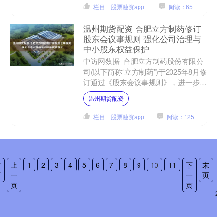
栏目：股票融资app
阅读：65
温州期货配资 合肥立方制药修订
股东会议事规则 强化公司治理与
中小股东权益保护
中访网数据 合肥立方制药股份有限公
司(以下简称“立方制药”)于2025年8月修
订通过《股东会议事规则》，进一步规
范股东会运作流程，明确股东权利行使
温州期货配资
机制，并强化....
栏目：股票融资app
阅读：125
首
上
1
2
3
4
5
6
7
8
9
10
11
下
末
页
一
一
页
页
页