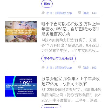
心，扎实做好“五篇大文章”，服务经济
国信
高质量发展。作为国有上市....
栏目：股票融资app
阅读：143
哪个平台可以杠杆炒股 万科上半
年营收1053亿，自研图纸大模型
服务近百家机构
AI技术如何助力打造“好房子、好服
务”？万科给出了解题思路。8月22日，
万科发布半年报，上半年实现营收
1053亿，销售收入近700亿，高质量交
哪个平台可以杠杆炒股
付超4.5万套，销....
栏目：股票融资app
阅读：163
股票资配宝 深铁集团上半年营收
超72亿元，亏损同比收窄
8月22日晚间股票资配宝，深圳市地铁
集团有限公司（简称“深铁集团”）发布
2025年半年度报告。 上半年，深铁集
团营业收入约为72.84亿元，同比减少
股票资配宝