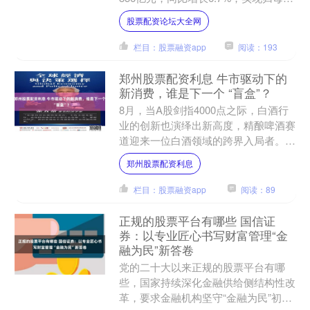
利润18.8亿元，同比增长89.3%；实....
股票配资论坛大全网
栏目：股票融资app
阅读：193
郑州股票配资利息 牛市驱动下的
新消费，谁是下一个 “盲盒”？
8月，当A股剑指4000点之际，白酒行
业的创新也演绎出新高度，精酿啤酒赛
道迎来一位白酒领域的跨界入局者。珍
酒李渡集团董事长吴向东，正用一瓶牛
郑州股票配资利息
市啤酒撬动消费新赛道....
栏目：股票融资app
阅读：89
正规的股票平台有哪些 国信证
券：以专业匠心书写财富管理“金
融为民”新答卷
党的二十大以来正规的股票平台有哪
些，国家持续深化金融供给侧结构性改
革，要求金融机构坚守“金融为民”初