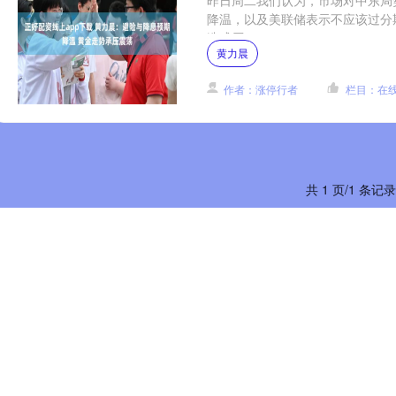
昨日周二我们认为，市场对中东局
降温，以及美联储表示不应该过分
造成压....
黄力晨
作者：涨停行者
栏目：在
共 1 页/1 条记录