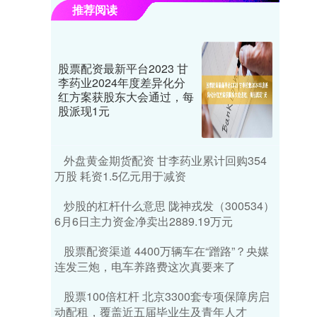
推荐阅读
股票配资最新平台2023 甘
李药业2024年度差异化分
红方案获股东大会通过，每
股派现1元
外盘黄金期货配资 甘李药业累计回购354
万股 耗资1.5亿元用于减资
炒股的杠杆什么意思 陇神戎发（300534）
6月6日主力资金净卖出2889.19万元
股票配资渠道 4400万辆车在“蹭路”？央媒
连发三炮，电车养路费这次真要来了
股票100倍杠杆 北京3300套专项保障房启
动配租，覆盖近五届毕业生及青年人才