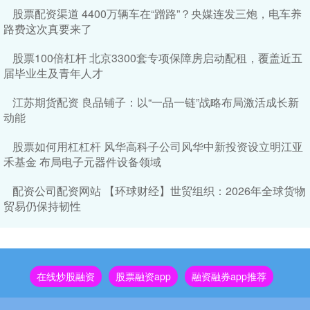
股票配资渠道 4400万辆车在“蹭路”？央媒连发三炮，电车养
路费这次真要来了
股票100倍杠杆 北京3300套专项保障房启动配租，覆盖近五
届毕业生及青年人才
江苏期货配资 良品铺子：以“一品一链”战略布局激活成长新
动能
股票如何用杠杠杆 风华高科子公司风华中新投资设立明江亚
禾基金 布局电子元器件设备领域
配资公司配资网站 【环球财经】世贸组织：2026年全球货物
贸易仍保持韧性
在线炒股融资
股票融资app
融资融券app推荐