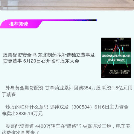
推荐阅读
股票配资安全吗 东北制药拟补选独立董事及
变更董事 6月20日召开临时股东大会
外盘黄金期货配资 甘李药业累计回购354万股 耗资1.5亿元用
于减资
炒股的杠杆什么意思 陇神戎发（300534）6月6日主力资金
净卖出2889.19万元
股票配资渠道 4400万辆车在“蹭路”？央媒连发三炮，电车养
路费这次真要来了