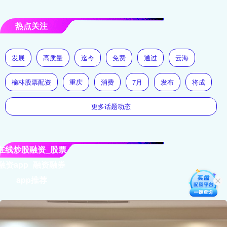
热点关注
发展
高质量
迄今
免费
通过
云海
榆林股票配资
重庆
消费
7月
发布
将成
更多话题动态
在线炒股融资_股票
融资app_融资融券
app推荐