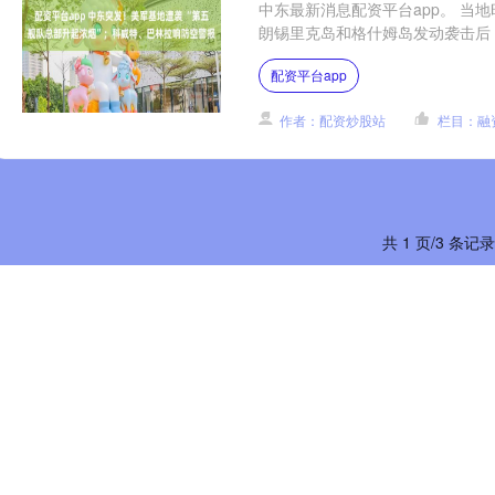
中东最新消息配资平台app。 当
朗锡里克岛和格什姆岛发动袭击后，该
配资平台app
作者：配资炒股站
栏目：融
共 1 页/3 条记录