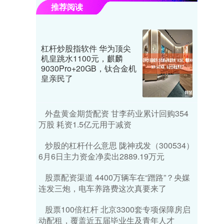
推荐阅读
杠杆炒股指软件 华为顶尖
机皇跳水1100元，麒麟
9030Pro+20GB，钛合金机
皇亲民了
外盘黄金期货配资 甘李药业累计回购354
万股 耗资1.5亿元用于减资
炒股的杠杆什么意思 陇神戎发（300534）
6月6日主力资金净卖出2889.19万元
股票配资渠道 4400万辆车在“蹭路”？央媒
连发三炮，电车养路费这次真要来了
股票100倍杠杆 北京3300套专项保障房启
动配租，覆盖近五届毕业生及青年人才